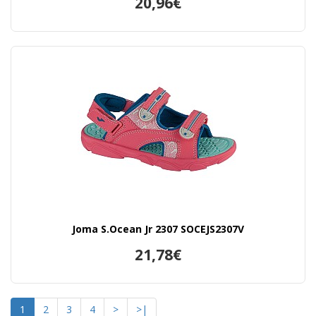
20,96€
Joma S.Ocean Jr 2307 SOCEJS2307V
21,78€
1
2
3
4
>
>|