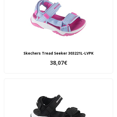
Skechers Tread Seeker 303221L-LVPK
38,07€